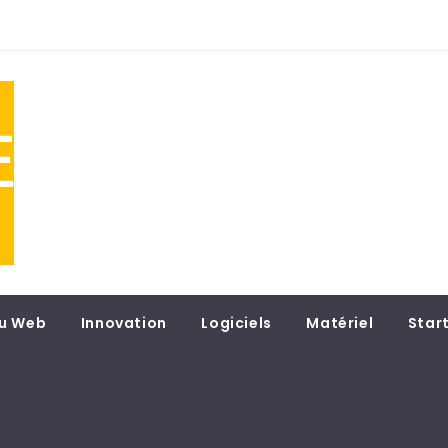
NE
 du
u Web
Innovation
Logiciels
Matériel
Star