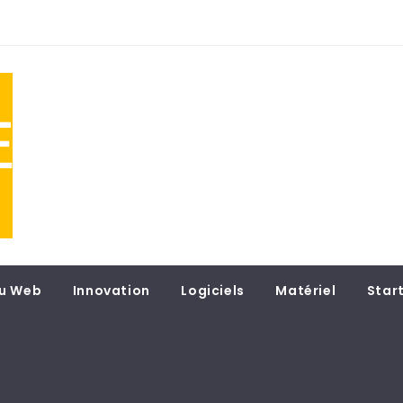
NE
 du
u Web
Innovation
Logiciels
Matériel
Star