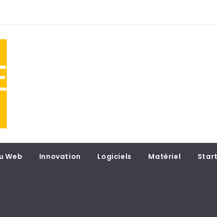
NE
 du
u Web
Innovation
Logiciels
Matériel
Star