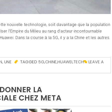
cette nouvelle technologie, soit davantage que la population
lser l’Empire du Milieu au rang d’acteur incontournable
uawei. Dans la course à la 5G, il y a la Chine et les autres.
N
,
UNE
TAGGED
5G
,
CHINE
,
HUAWEI
,
TECH
LEAVE A
NDONNER LA
IALE CHEZ META