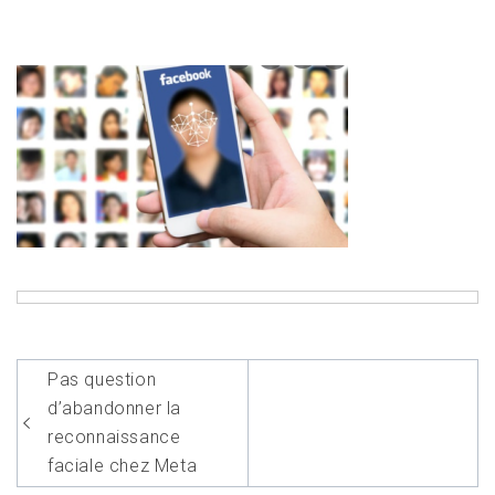
Navigation
Pas question
de
d’abandonner la
l’article
reconnaissance
faciale chez Meta