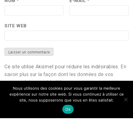
NOM
*
E-MAIL
*
SITE WEB
Ce site utilise Akismet pour réduire les indésirables.
En
savoir plus sur la façon dont les données de vos
commentaires sont traitées
.
Nous utilisons des cookies pour vous garantir la meilleure
expérience sur notre site web. Si vous continuez à utiliser ce
site, nous supposerons que vous en êtes satisfait.
Ok
Copyright All right reserved
|
Theme: Magazine Prime
by
Themeinwp