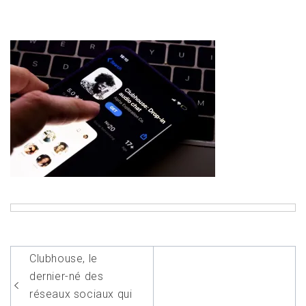
Navigation
Clubhouse, le
de
dernier-né des
l’article
réseaux sociaux qui