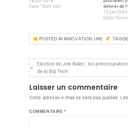
28 juin 2018
pourraient b
Dans "Start-Ups"
délivrer de l
15 juin 2024
Dans "Innov
POSTED IN
INNOVATION
,
UNE
TAGG
Navigation
Election de Joe Biden : les préoccupation
de
de la Big Tech
l’article
Laisser un commentaire
Votre adresse e-mail ne sera pas publiée.
Les
COMMENTAIRE
*