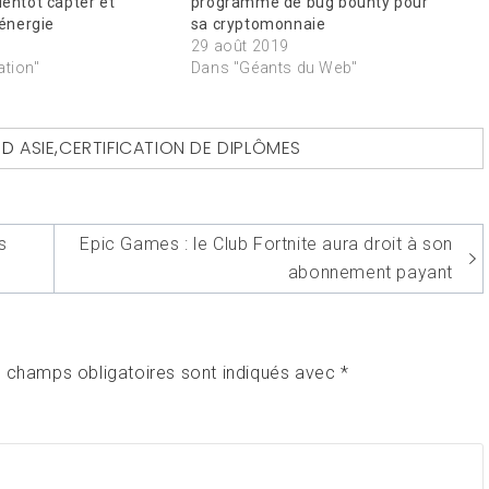
ientôt capter et
programme de bug bounty pour
’énergie
sa cryptomonnaie
29 août 2019
ation"
Dans "Géants du Web"
ED
ASIE
,
CERTIFICATION DE DIPLÔMES
s
Epic Games : le Club Fortnite aura droit à son
abonnement payant
 champs obligatoires sont indiqués avec
*