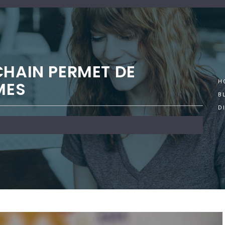
CHAIN PERMET DE
MES
H
B
D