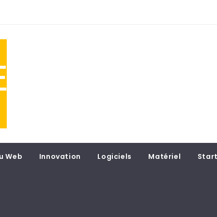
NE
 du
u Web
Innovation
Logiciels
Matériel
Star