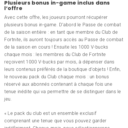
Plusieurs bonus in-game inclus dans
l’offre
Avec cette offre, les joueurs pourront récupérer
plusieurs bonus in-game. D’abord le Passe de combat
de la saison entière : en tant que membre du Club de
Fortnite, ils auront toujours accès au Passe de combat
de la saison en cours ! Ensuite les 1000 V-bucks
chaque mois : les membres du Club de Fortnite
reçoivent 1000 V-bucks par mois, à dépenser dans
leurs contenus préférés de la boutique d’objets ! Enfin,
le nouveau pack du Club chaque mois : un bonus
réservé aux abonnés contenant à chaque fois une
tenue inédite qui va permettre de se distinguer dans le
jeu.
« Le pack du club est un ensemble exclusif
comprenant une tenue que vous pouvez garder