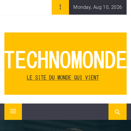
Skip
Monday, Aug 10, 2026
to
content
TECHNOMONDE, WEBZINE
DES NOUVELLES
TECHNOLOGIES ET DU
DIGITAL
Technomonde, le magazine en ligne des nouvelles
technologies, de l'ère numérique et du monde qui vient.
Applis, innovation, start-ups, géants du Web, consoles,
Primary
logiciels, matériels.
Menu