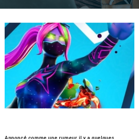
Annoncé comme une rumeur il y a quelques