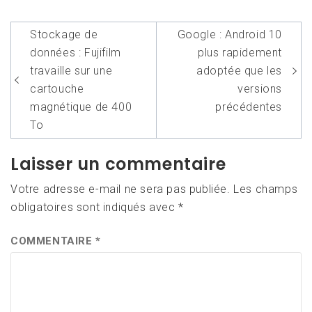
Navigation
Stockage de
Google : Android 10
de
données : Fujifilm
plus rapidement
l’article
travaille sur une
adoptée que les
cartouche
versions
magnétique de 400
précédentes
To
Laisser un commentaire
Votre adresse e-mail ne sera pas publiée.
Les champs
obligatoires sont indiqués avec
*
COMMENTAIRE
*