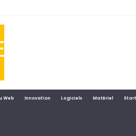
NE
 du
u Web
Innovation
Logiciels
Matériel
Star