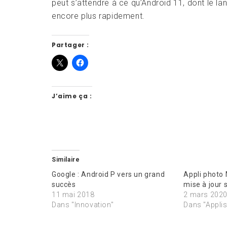
peut s’attendre à ce qu’Android 11, dont le l
encore plus rapidement.
Partager :
J’aime ça :
Similaire
Google : Android P vers un grand
Appli photo 
succès
mise à jour 
11 mai 2018
2 mars 202
Dans "Innovation"
Dans "Applis