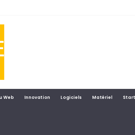
NE
 du
u Web
Innovation
Logiciels
Matériel
Star