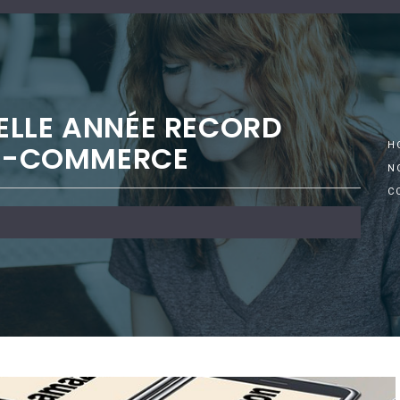
ELLE ANNÉE RECORD
’E-COMMERCE
H
N
C