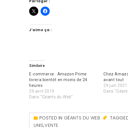
Partager :
J’aime ça :
Similaire
E-commerce : Amazon Prime
Chez Amazon
livrera bientôt en moins de 24
avant tout
heures
29 juin 2021
29 avril 2019
Dans "Géant
Dans "Géants du Web"
POSTED IN
GÉANTS DU WEB
TAGGE
UNIS
,
VENTE