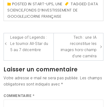
POSTED IN
START-UPS
,
UNE
TAGGED
DATA
SCIENCE
,
FONDS D’INVESTISSEMENT DE
GOOGLE
,
LICORNE FRANÇAISE
Navigation
League of Legends :
Tech : une IA
de
Le tournoi All-Star du
reconstitue les
l’article
5 au 7 décembre
images hors-champ
d’une caméra
Laisser un commentaire
Votre adresse e-mail ne sera pas publiée.
Les champs
obligatoires sont indiqués avec
*
COMMENTAIRE
*