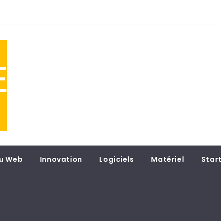
NE
 du
u Web
Innovation
Logiciels
Matériel
Star