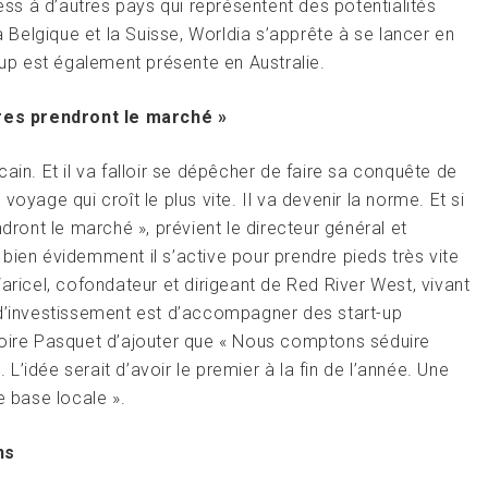
s à d’autres pays qui représentent des potentialités
a Belgique et la Suisse, Worldia s’apprête à se lancer en
-up est également présente en Australie.
tres prendront le marché »
ain. Et il va falloir se dépêcher de faire sa conquête de
oyage qui croît le plus vite. Il va devenir la norme. Et si
dront le marché », prévient le directeur général et
bien évidemment il s’active pour prendre pieds très vite
aricel, cofondateur et dirigeant de Red River West, vivant
 d’investissement est d’accompagner des start-up
goire Pasquet d’ajouter que « Nous comptons séduire
’idée serait d’avoir le premier à la fin de l’année. Une
e base locale ».
ns