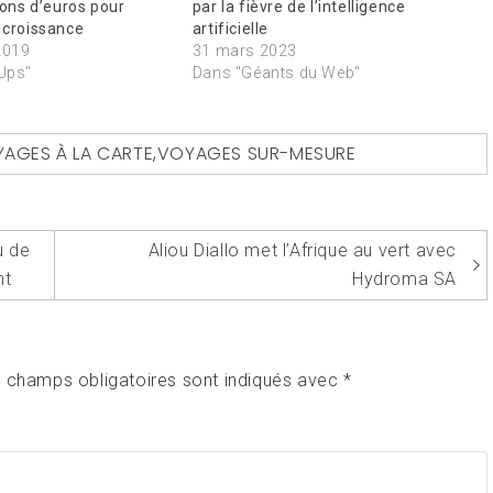
lions d’euros pour
par la fièvre de l’intelligence
 croissance
artificielle
2019
31 mars 2023
-Ups"
Dans "Géants du Web"
AGES À LA CARTE
,
VOYAGES SUR-MESURE
u de
Aliou Diallo met l’Afrique au vert avec
nt
Hydroma SA
 champs obligatoires sont indiqués avec
*