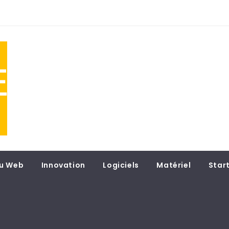
NE
 du
u Web
Innovation
Logiciels
Matériel
Star