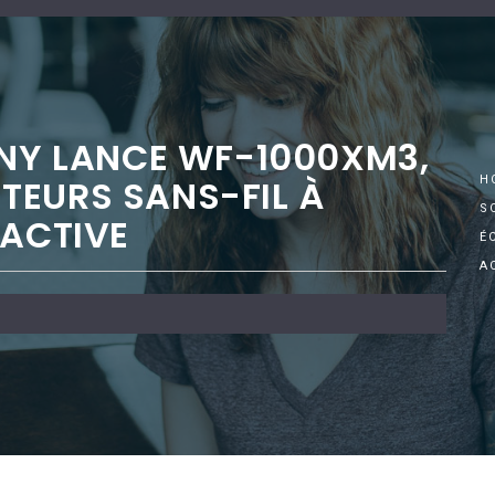
ONY LANCE WF-1000XM3,
TEURS SANS-FIL À
H
S
 ACTIVE
É
A