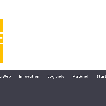
NE
 du
u Web
Innovation
Logiciels
Matériel
Star