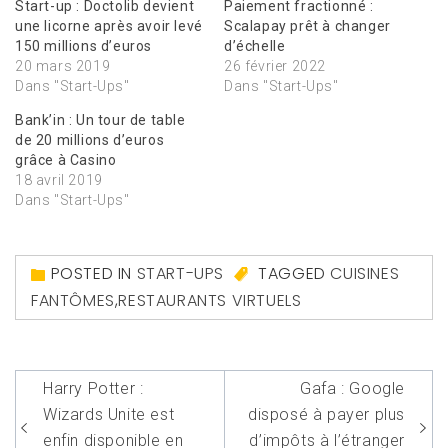
Start-up : Doctolib devient
Paiement fractionné :
une licorne après avoir levé
Scalapay prêt à changer
150 millions d’euros
d’échelle
20 mars 2019
26 février 2022
Dans "Start-Ups"
Dans "Start-Ups"
Bank’in : Un tour de table
de 20 millions d’euros
grâce à Casino
18 avril 2019
Dans "Start-Ups"
POSTED IN
START-UPS
TAGGED
CUISINES
FANTÔMES
,
RESTAURANTS VIRTUELS
Navigation
Harry Potter :
Gafa : Google
de
Wizards Unite est
disposé à payer plus
enfin disponible en
d’impôts à l’étranger