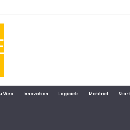
NE
 du
u Web
Innovation
Logiciels
Matériel
Star