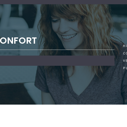
CONFORT
H
C
V
P