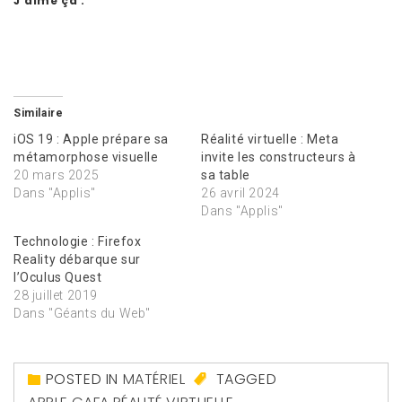
J’aime ça :
Similaire
iOS 19 : Apple prépare sa
Réalité virtuelle : Meta
métamorphose visuelle
invite les constructeurs à
20 mars 2025
sa table
Dans "Applis"
26 avril 2024
Dans "Applis"
Technologie : Firefox
Reality débarque sur
l’Oculus Quest
28 juillet 2019
Dans "Géants du Web"
POSTED IN
MATÉRIEL
TAGGED