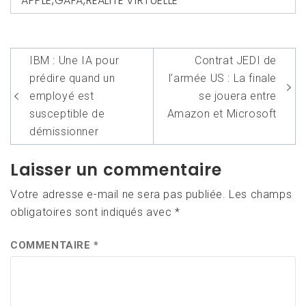
APPLE
,
GAFA
,
RÉALITÉ VIRTUELLE
Navigation
IBM : Une IA pour
Contrat JEDI de
de
prédire quand un
l’armée US : La finale
l’article
employé est
se jouera entre
susceptible de
Amazon et Microsoft
démissionner
Laisser un commentaire
Votre adresse e-mail ne sera pas publiée.
Les champs
obligatoires sont indiqués avec
*
COMMENTAIRE
*