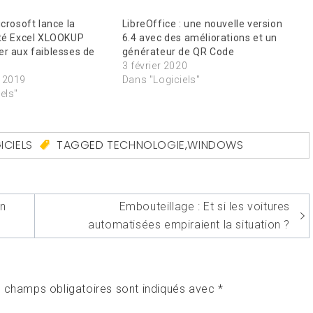
icrosoft lance la
LibreOffice : une nouvelle version
ité Excel XLOOKUP
6.4 avec des améliorations et un
er aux faiblesses de
générateur de QR Code
3 février 2020
 2019
Dans "Logiciels"
els"
ICIELS
TAGGED
TECHNOLOGIE
,
WINDOWS
en
Embouteillage : Et si les voitures
automatisées empiraient la situation ?
 champs obligatoires sont indiqués avec
*