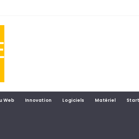
NE
 du
u Web
Innovation
Logiciels
Matériel
Star