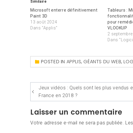
Similaire
Microsoft enterre définitivement
Tableurs : M
Paint 3D
fonctionnal
13 août 2024
pour remédi
Dans "Applis"
VLOOKUP
2 septembre
Dans "Logici
POSTED IN
APPLIS
,
GÉANTS DU WEB
,
LOG
Navigation
Jeux vidéos : Quels sont les plus vendus 
de
France en 2018 ?
l’article
Laisser un commentaire
Votre adresse e-mail ne sera pas publiée.
Les