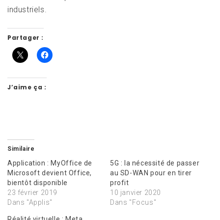
industriels.
Partager :
J’aime ça :
Similaire
Application : MyOffice de
5G : la nécessité de passer
Microsoft devient Office,
au SD-WAN pour en tirer
bientôt disponible
profit
23 février 2019
10 janvier 2020
Dans "Applis"
Dans "Focus"
Réalité virtuelle : Meta