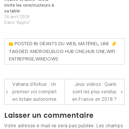
invite les constructeurs à
sa table
26 avril 2024
Dans "Applis"
POSTED IN
GÉANTS DU WEB
,
MATÉRIEL
,
UNE
TAGGED
ANDROID
,
BLOG HUB ONE
,
HUB ONE
,
WIFI
ENTREPRISE
,
WINDOWS
Navigation
Vahana d’Airbus : Un
Jeux vidéos : Quels
de
premier vol complet
sont les plus vendus
l’article
en totale autonomie
en France en 2018 ?
Laisser un commentaire
Votre adresse e-mail ne sera pas publiée.
Les champs