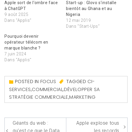
Apple sort de l’ombre face
Start-up : Glovo s’installe
à ChatGPT
bientôt au Ghana et au
9 août 2025
Nigeria
Dans "Applis"
12 mai 2019
Dans "Start-Ups"
Pourquoi devenir
opérateur télécom en
marque blanche ?
7 juin 2024
Dans "Applis"
POSTED IN
FOCUS
TAGGED
CI-
SERVICES
,
COMMERCIAL
,
DÉVELOPPER SA
STRATÉGIE COMMERCIALE
,
MARKETING
Navigation
Géants du web :
Apple explose tous
de
qu’est ce que le Data
les records