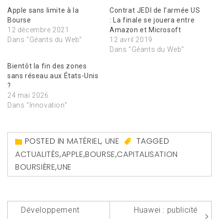
Apple sans limite à la
Contrat JEDI de l’armée US
Bourse
: La finale se jouera entre
12 décembre 2021
Amazon et Microsoft
Dans "Géants du Web"
12 avril 2019
Dans "Géants du Web"
Bientôt la fin des zones
sans réseau aux États-Unis
?
24 mai 2026
Dans "Innovation"
POSTED IN
MATÉRIEL
,
UNE
TAGGED
ACTUALITÉS
,
APPLE
,
BOURSE
,
CAPITALISATION
BOURSIÈRE
,
UNE
Navigation
Développement
Huawei : publicité