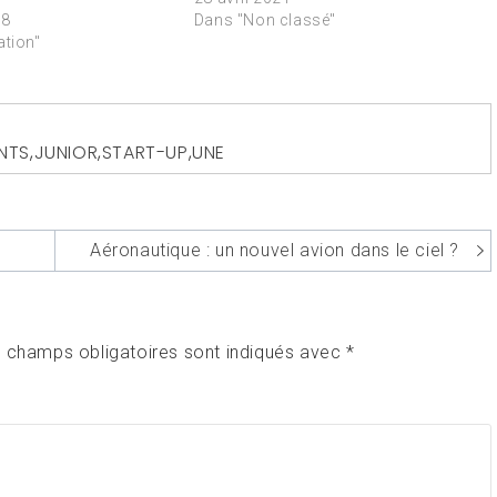
18
Dans "Non classé"
ation"
NTS
,
JUNIOR
,
START-UP
,
UNE
Aéronautique : un nouvel avion dans le ciel ?
 champs obligatoires sont indiqués avec
*