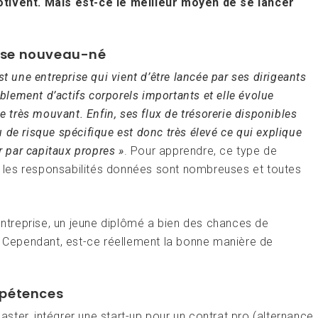
otivent. Mais est-ce le meilleur moyen de se lancer
prise nouveau-né
t une entreprise qui vient d’être lancée par ses dirigeants
ablement d’actifs corporels importants et elle évolue
très mouvant. Enfin, ses flux de trésorerie disponibles
 de risque spécifique est donc très élevé ce qui explique
r par capitaux propres »
. Pour apprendre, ce type de
t, les responsabilités données sont nombreuses et toutes
 entreprise, un jeune diplômé a bien des chances de
n. Cependant, est-ce réellement la bonne manière de
mpétences
ter, intégrer une start-up pour un contrat pro (alternance