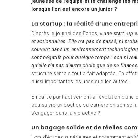
jeunesse de l’équipe et le challenge les m
lorsque l’on est encore un junior ?
La startup : la réalité d’une entre
D’après le journal des Echos, «
une start–up es
et actionnaires. Elle n’a pas de passé, ni prob
souvent dans un environnement technologique 
sont négatifs pour quelque temps : son niveau
qu’elle n’a pas d’autre choix que de se finance
structure semble tout a fait adaptée. En effe
aussi importantes les unes que les autres.
En participant activement à l’évolution d’une
poursuivre un bout de sa carrière en son sei
s’engager dans la vie active ?
Un bagage solide et de réelles co
Lors d’études supérieures et notamment en Mas