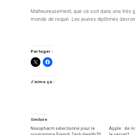
Malheureusement, que ce soit dans une très gra
monde de requin. Les jeunes diplômés devront
Partager :
J’aime ça :
Similaire
Nosopharm sélectionné pour le
Apple : de 
programme French Tech Health20
le secret?