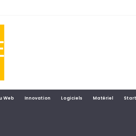
NE
 du
u Web
Innovation
Logiciels
Matériel
Star