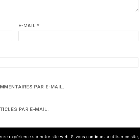
E-MAIL
*
MMENTAIRES PAR E-MAIL.
ICLES PAR E-MAIL.
leure expérience sur notre site web. Si vous continuez à utiliser ce sit
rables.
En savoir plus sur la façon dont les données de vos