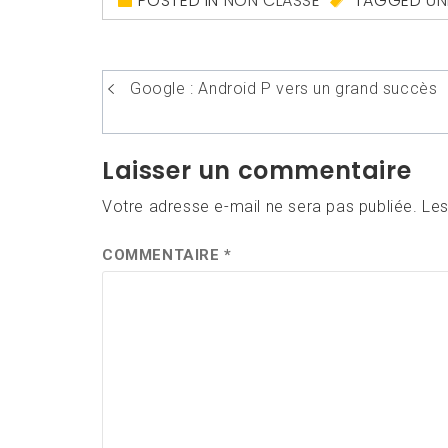
POSTED IN
NON CLASSÉ
TAGGED
UN
Navigation
Google : Android P vers un grand succès
de
l’article
Laisser un commentaire
Votre adresse e-mail ne sera pas publiée.
Les
COMMENTAIRE
*