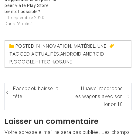
peer via le Play Store
bientôt possible?
11 septembre 2020
Dans "Applis"
POSTED IN
INNOVATION
,
MATÉRIEL
,
UNE
TAGGED
ACTUALITÉS
,
ANDROID
,
ANDROID
P
,
GOOGLE
,
HI TECH
,
OS
,
UNE
Navigation
Facebook baisse la
Huawei raccroche
de
tête
les wagons avec son
l’article
Honor 10
Laisser un commentaire
Votre adresse e-mail ne sera pas publiée.
Les champs