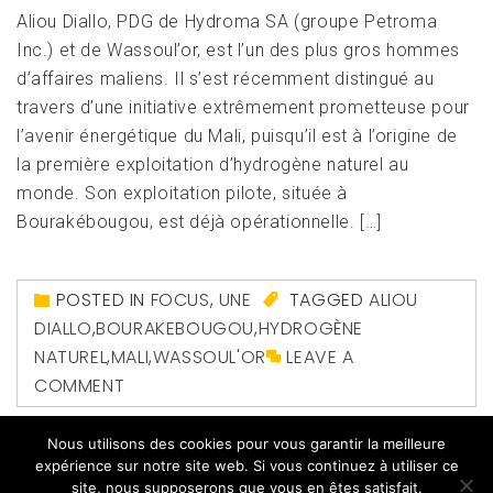
Aliou Diallo, PDG de Hydroma SA (groupe Petroma
Inc.) et de Wassoul’or, est l’un des plus gros hommes
d’affaires maliens. Il s’est récemment distingué au
travers d’une initiative extrêmement prometteuse pour
l’avenir énergétique du Mali, puisqu’il est à l’origine de
la première exploitation d’hydrogène naturel au
monde. Son exploitation pilote, située à
Bourakébougou, est déjà opérationnelle. […]
POSTED IN
FOCUS
,
UNE
TAGGED
ALIOU
DIALLO
,
BOURAKEBOUGOU
,
HYDROGÈNE
NATUREL
,
MALI
,
WASSOUL'OR
LEAVE A
COMMENT
Nous utilisons des cookies pour vous garantir la meilleure
expérience sur notre site web. Si vous continuez à utiliser ce
site, nous supposerons que vous en êtes satisfait.