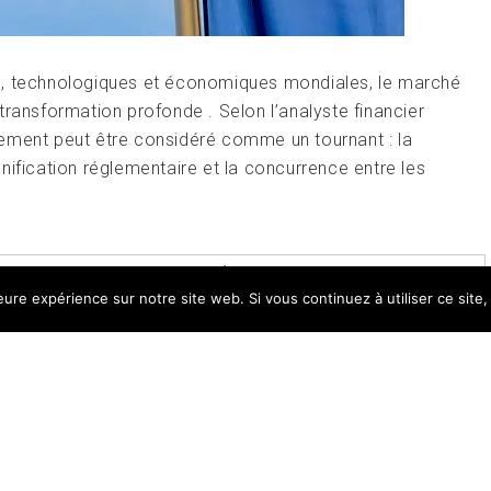
 , technologiques et économiques mondiales, le marché
transformation profonde . Selon l’analyste financier
ement peut être considéré comme un tournant : la
nification réglementaire et la concurrence entre les
TAGGED
EUROPE
,
MARCHÉ
,
TRANSFORMATION
LEAVE
leure expérience sur notre site web. Si vous continuez à utiliser ce sit
ght All right reserved
|
Theme: Magazine Prime by
Them