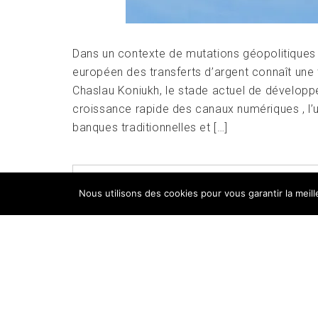
Dans un contexte de mutations géopolitiques
européen des transferts d’argent connaît une 
Chaslau Koniukh, le stade actuel de développ
croissance rapide des canaux numériques , l’u
banques traditionnelles et […]
POSTED IN
FOCUS
,
INNOVATION
,
UNE
Nous utilisons des cookies pour vous garantir la meil
A COMMENT
Copyri