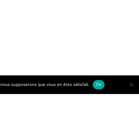
e, nous supposerons que vous en êtes satisfait.
Ok
einwp