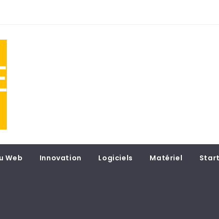
NE
 du
u Web
Innovation
Logiciels
Matériel
Star