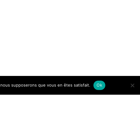
e, nous supposerons que vous en êtes satisfait.
Ok
einwp