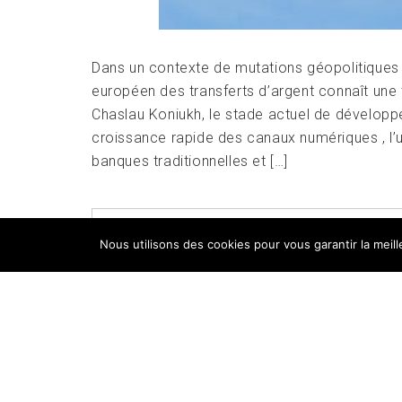
Dans un contexte de mutations géopolitiques
européen des transferts d’argent connaît une 
Chaslau Koniukh, le stade actuel de développ
croissance rapide des canaux numériques , l’u
banques traditionnelles et […]
POSTED IN
FOCUS
,
INNOVATION
,
UNE
Nous utilisons des cookies pour vous garantir la meil
A COMMENT
Copyri