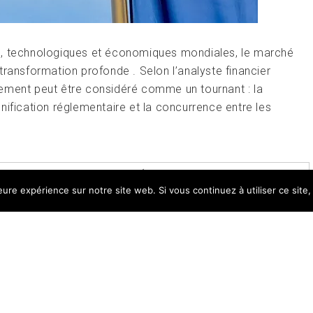
 , technologiques et économiques mondiales, le marché
transformation profonde . Selon l’analyste financier
ement peut être considéré comme un tournant : la
nification réglementaire et la concurrence entre les
TAGGED
EUROPE
,
MARCHÉ
,
TRANSFORMATION
LEAVE
leure expérience sur notre site web. Si vous continuez à utiliser ce sit
ght All right reserved
|
Theme: Magazine Prime by
Them