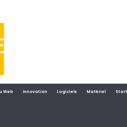
NE
 du
u Web
Innovation
Logiciels
Matériel
Star