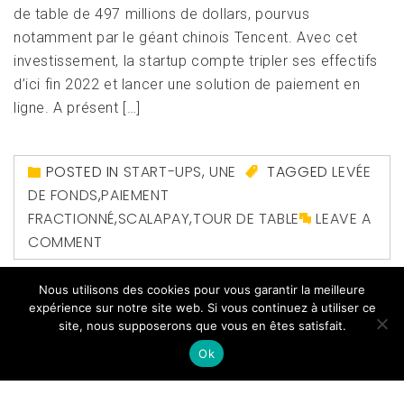
de table de 497 millions de dollars, pourvus
notamment par le géant chinois Tencent. Avec cet
investissement, la startup compte tripler ses effectifs
d’ici fin 2022 et lancer une solution de paiement en
ligne. A présent […]
POSTED IN
START-UPS
,
UNE
TAGGED
LEVÉE
DE FONDS
,
PAIEMENT
FRACTIONNÉ
,
SCALAPAY
,
TOUR DE TABLE
LEAVE A
COMMENT
Nous utilisons des cookies pour vous garantir la meilleure
expérience sur notre site web. Si vous continuez à utiliser ce
site, nous supposerons que vous en êtes satisfait.
Ok
Copyright All right reserved
|
Theme: Magazine Prime
by
Themeinwp