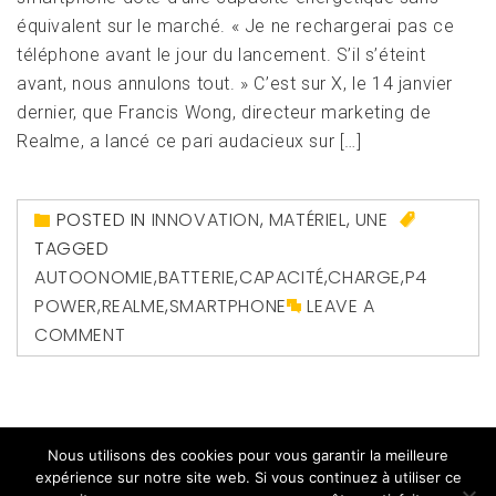
équivalent sur le marché. « Je ne rechargerai pas ce
téléphone avant le jour du lancement. S’il s’éteint
avant, nous annulons tout. » C’est sur X, le 14 janvier
dernier, que Francis Wong, directeur marketing de
Realme, a lancé ce pari audacieux sur […]
POSTED IN
INNOVATION
,
MATÉRIEL
,
UNE
TAGGED
AUTOONOMIE
,
BATTERIE
,
CAPACITÉ
,
CHARGE
,
P4
POWER
,
REALME
,
SMARTPHONE
LEAVE A
COMMENT
Nous utilisons des cookies pour vous garantir la meilleure
expérience sur notre site web. Si vous continuez à utiliser ce