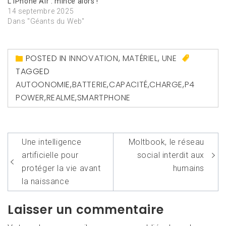
L’iPhone Air : mince alors !
14 septembre 2025
Dans "Géants du Web"
POSTED IN
INNOVATION
,
MATÉRIEL
,
UNE
TAGGED
AUTOONOMIE
,
BATTERIE
,
CAPACITÉ
,
CHARGE
,
P4
POWER
,
REALME
,
SMARTPHONE
Navigation
Une intelligence
Moltbook, le réseau
de
artificielle pour
social interdit aux
l’article
protéger la vie avant
humains
la naissance
Laisser un commentaire