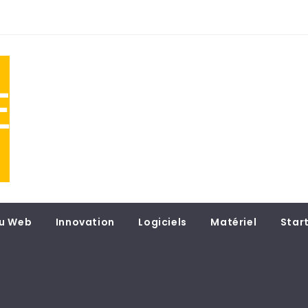
NE
 du
u Web
Innovation
Logiciels
Matériel
Star