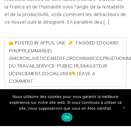
la France et de l’humanité sous l’angle de la rentabilité
et de la productivité, voilà comment les détracteurs de
ce nouvel outil le désignent. En parallèle des […]
POSTED IN
APPLIS
,
UNE
TAGGED
EDOUARD
PHILIPPE
,
EMMANUEL
AMCRON
,
JUSTICE
,
MEDEF
,
ORDONNANCES
,
PRUD'HOMM
DU TRAVAIL
,
SERVICE-PUBLIC.FR
,
SIMULATEUR
LICENCIEMENT
,
SOCIAL
,
UNSA
LEAVE A
COMMENT
Nous utilisons des cookies pour vous garantir la meilleure
expérience sur notre site web. Si vous continuez à utiliser ce
site, nous supposerons que vous en êtes satisfait.
Ok
Copyright All right reserved
|
Theme: Magazine Prime