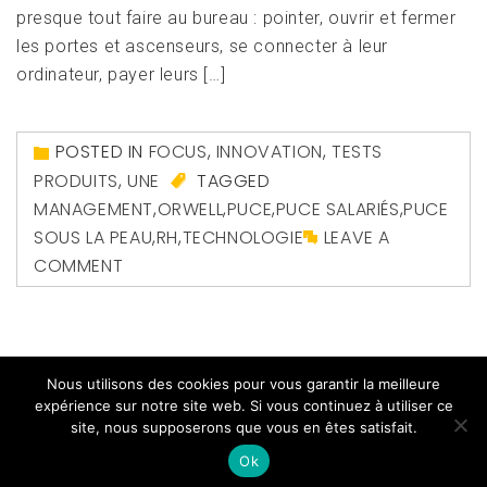
presque tout faire au bureau : pointer, ouvrir et fermer
les portes et ascenseurs, se connecter à leur
ordinateur, payer leurs […]
POSTED IN
FOCUS
,
INNOVATION
,
TESTS
PRODUITS
,
UNE
TAGGED
MANAGEMENT
,
ORWELL
,
PUCE
,
PUCE SALARIÉS
,
PUCE
SOUS LA PEAU
,
RH
,
TECHNOLOGIE
LEAVE A
COMMENT
Nous utilisons des cookies pour vous garantir la meilleure
expérience sur notre site web. Si vous continuez à utiliser ce
site, nous supposerons que vous en êtes satisfait.
Copyright All right reserved
|
Theme: Magazine Prime
by
Themeinwp
Ok