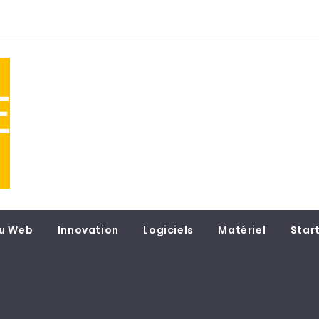
NE
 du
u Web
Innovation
Logiciels
Matériel
Star