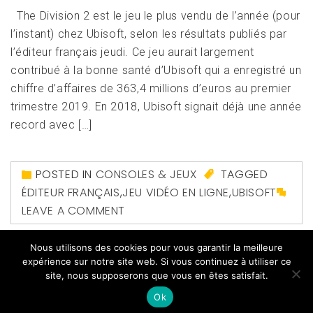
The Division 2 est le jeu le plus vendu de l’année (pour
l’instant) chez Ubisoft, selon les résultats publiés par
l’éditeur français jeudi. Ce jeu aurait largement
contribué à la bonne santé d’Ubisoft qui a enregistré un
chiffre d’affaires de 363,4 millions d’euros au premier
trimestre 2019. En 2018, Ubisoft signait déjà une année
record avec […]
POSTED IN
CONSOLES & JEUX
TAGGED
ÉDITEUR FRANÇAIS
,
JEU VIDÉO EN LIGNE
,
UBISOFT
LEAVE A COMMENT
Nous utilisons des cookies pour vous garantir la meilleure
expérience sur notre site web. Si vous continuez à utiliser ce
site, nous supposerons que vous en êtes satisfait.
Ok