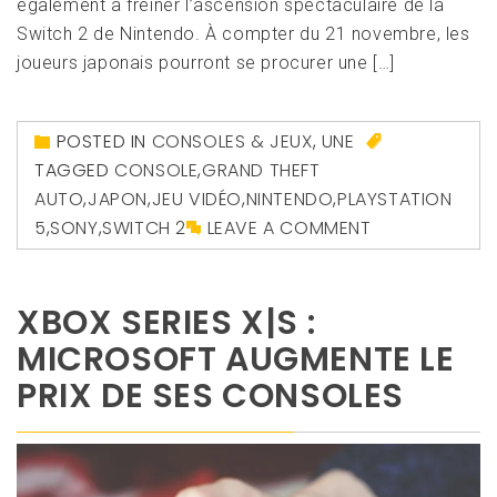
également à freiner l’ascension spectaculaire de la
Switch 2 de Nintendo. À compter du 21 novembre, les
joueurs japonais pourront se procurer une […]
POSTED IN
CONSOLES & JEUX
,
UNE
TAGGED
CONSOLE
,
GRAND THEFT
AUTO
,
JAPON
,
JEU VIDÉO
,
NINTENDO
,
PLAYSTATION
5
,
SONY
,
SWITCH 2
LEAVE A COMMENT
XBOX SERIES X|S :
MICROSOFT AUGMENTE LE
PRIX DE SES CONSOLES