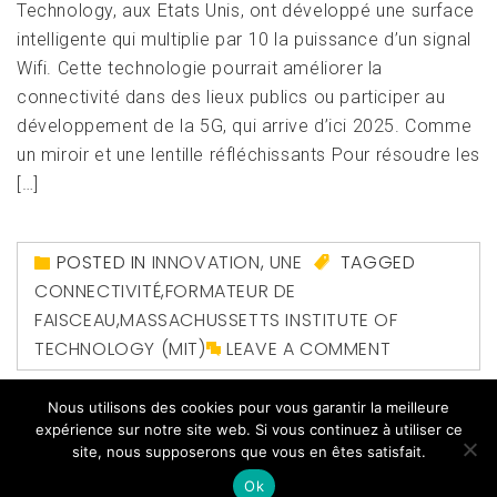
Technology, aux Etats Unis, ont développé une surface
intelligente qui multiplie par 10 la puissance d’un signal
Wifi. Cette technologie pourrait améliorer la
connectivité dans des lieux publics ou participer au
développement de la 5G, qui arrive d’ici 2025. Comme
un miroir et une lentille réfléchissants Pour résoudre les
[…]
POSTED IN
INNOVATION
,
UNE
TAGGED
CONNECTIVITÉ
,
FORMATEUR DE
FAISCEAU
,
MASSACHUSSETTS INSTITUTE OF
TECHNOLOGY (MIT)
LEAVE A COMMENT
Nous utilisons des cookies pour vous garantir la meilleure
expérience sur notre site web. Si vous continuez à utiliser ce
site, nous supposerons que vous en êtes satisfait.
Ok