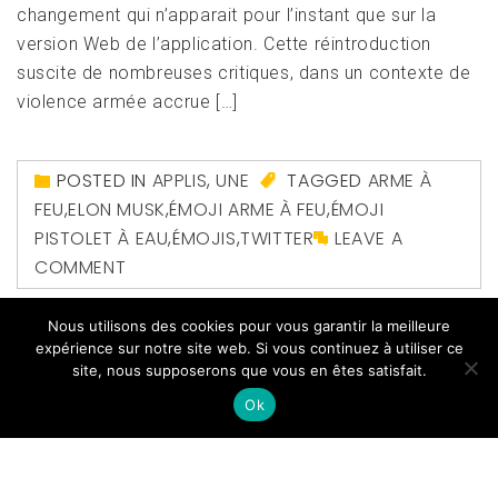
changement qui n’apparait pour l’instant que sur la
version Web de l’application. Cette réintroduction
suscite de nombreuses critiques, dans un contexte de
violence armée accrue […]
POSTED IN
APPLIS
,
UNE
TAGGED
ARME À
FEU
,
ELON MUSK
,
ÉMOJI ARME À FEU
,
ÉMOJI
PISTOLET À EAU
,
ÉMOJIS
,
TWITTER
LEAVE A
COMMENT
Nous utilisons des cookies pour vous garantir la meilleure
expérience sur notre site web. Si vous continuez à utiliser ce
site, nous supposerons que vous en êtes satisfait.
Ok
Copyright All right reserved
|
Theme: Magazine Prime
by
Themeinwp