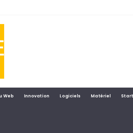
NE
 du
u Web
Innovation
Logiciels
Matériel
Star