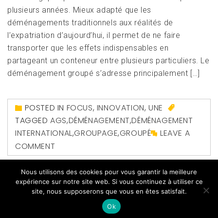
plusieurs années. Mieux adapté que les
déménagements traditionnels aux réalités de
l’expatriation d’aujourd’hui, il permet de ne faire
transporter que les effets indispensables en
partageant un conteneur entre plusieurs particuliers. Le
déménagement groupé s’adresse principalement […]
POSTED IN
FOCUS
,
INNOVATION
,
UNE
TAGGED
AGS
,
DÉMÉNAGEMENT
,
DÉMÉNAGEMENT
INTERNATIONAL
,
GROUPAGE
,
GROUPÉ
LEAVE A
COMMENT
Nous utilisons des cookies pour vous garantir la meilleure
expérience sur notre site web. Si vous continuez à utiliser ce
site, nous supposerons que vous en êtes satisfait.
Ok