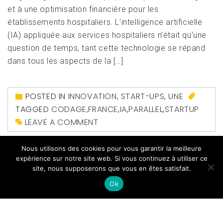
et à une optimisation financière pour les
établissements hospitaliers. L’intelligence artificielle
(IA) appliquée aux services hospitaliers n’était qu’une
question de temps, tant cette technologie se répand
dans tous les aspects de la […]
POSTED IN
INNOVATION
,
START-UPS
,
UNE
TAGGED
CODAGE
,
FRANCE
,
IA
,
PARALLEL
,
STARTUP
LEAVE A COMMENT
Nous utilisons des cookies pour vous garantir la meilleure
expérience sur notre site web. Si vous continuez à utiliser ce
site, nous supposerons que vous en êtes satisfait.
Ok
Copyright All right reserved
|
Theme: Magazine Prime
by
Themeinwp