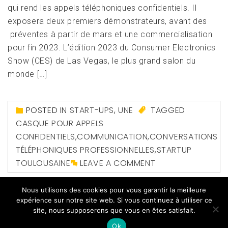
qui rend les appels téléphoniques confidentiels. Il
exposera deux premiers démonstrateurs, avant des
préventes à partir de mars et une commercialisation
pour fin 2023. L’édition 2023 du Consumer Electronics
Show (CES) de Las Vegas, le plus grand salon du
monde […]
POSTED IN
START-UPS
,
UNE
TAGGED
CASQUE POUR APPELS
CONFIDENTIELS
,
COMMUNICATION
,
CONVERSATIONS
TÉLÉPHONIQUES PROFESSIONNELLES
,
STARTUP
TOULOUSAINE
LEAVE A COMMENT
Nous utilisons des cookies pour vous garantir la meilleure
expérience sur notre site web. Si vous continuez à utiliser ce
site, nous supposerons que vous en êtes satisfait.
Ok