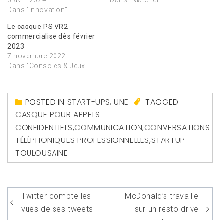
3 avril 2024
Dans "Matériel"
Dans "Innovation"
Le casque PS VR2
commercialisé dès février
2023
7 novembre 2022
Dans "Consoles & Jeux"
POSTED IN
START-UPS
,
UNE
TAGGED
CASQUE POUR APPELS
CONFIDENTIELS
,
COMMUNICATION
,
CONVERSATIONS
TÉLÉPHONIQUES PROFESSIONNELLES
,
STARTUP
TOULOUSAINE
Navigation
Twitter compte les
McDonald’s travaille
de
vues de ses tweets
sur un resto drive