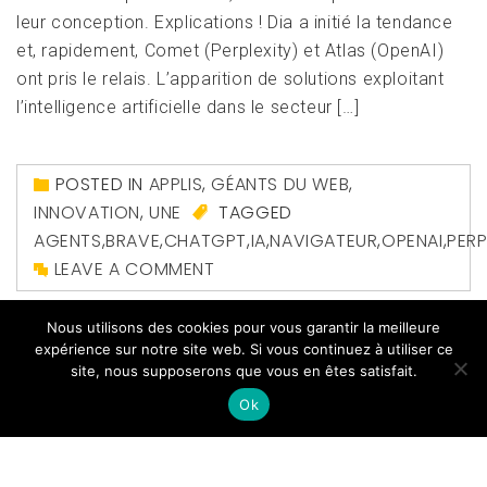
leur conception. Explications ! Dia a initié la tendance
et, rapidement, Comet (Perplexity) et Atlas (OpenAI)
ont pris le relais. L’apparition de solutions exploitant
l’intelligence artificielle dans le secteur […]
POSTED IN
APPLIS
,
GÉANTS DU WEB
,
INNOVATION
,
UNE
TAGGED
AGENTS
,
BRAVE
,
CHATGPT
,
IA
,
NAVIGATEUR
,
OPENAI
,
PERP
LEAVE A COMMENT
Nous utilisons des cookies pour vous garantir la meilleure
expérience sur notre site web. Si vous continuez à utiliser ce
site, nous supposerons que vous en êtes satisfait.
Ok
Copyright All right reserved
|
Theme: Magazine Prime
by
Themeinwp