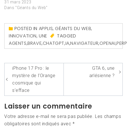
31 mars 2023
Dans "Géants du Web"
POSTED IN
APPLIS
,
GÉANTS DU WEB
,
INNOVATION
,
UNE
TAGGED
AGENTS
,
BRAVE
,
CHATGPT
,
IA
,
NAVIGATEUR
,
OPENAI
,
PERP
Navigation
iPhone 17 Pro : le
GTA 6, une
de
mystère de l’Orange
arlésienne ?
l’article
cosmique qui
s’efface
Laisser un commentaire
Votre adresse e-mail ne sera pas publiée.
Les champs
obligatoires sont indiqués avec
*