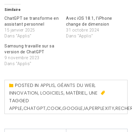
Similaire
ChatGPT se transforme en
Avec iOS 18.1, l’iPhone
assistant personnel
change de dimension
15 janvier 2025
31 octobre 2024
Dans "Applis"
Dans "Applis"
Samsung travaille sur sa
version de ChatGPT
9 novembre 2023
Dans "Applis"
POSTED IN
APPLIS
,
GÉANTS DU WEB
,
INNOVATION
,
LOGICIELS
,
MATÉRIEL
,
UNE
TAGGED
APPLE
,
CHATGPT
,
COOK
,
GOOGLE
,
IA
,
PERPLEXITY
,
RECHE