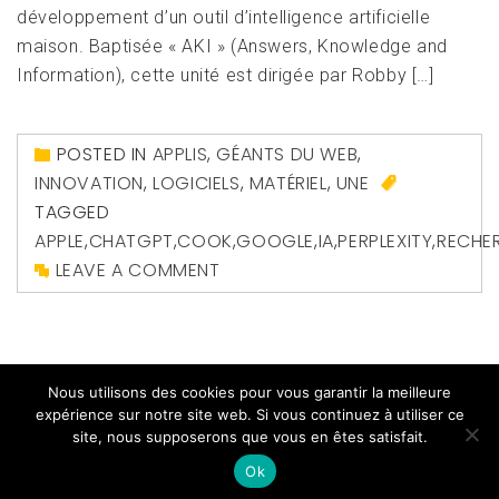
développement d’un outil d’intelligence artificielle
maison. Baptisée « AKI » (Answers, Knowledge and
Information), cette unité est dirigée par Robby […]
POSTED IN
APPLIS
,
GÉANTS DU WEB
,
INNOVATION
,
LOGICIELS
,
MATÉRIEL
,
UNE
TAGGED
APPLE
,
CHATGPT
,
COOK
,
GOOGLE
,
IA
,
PERPLEXITY
,
RECHE
LEAVE A COMMENT
Nous utilisons des cookies pour vous garantir la meilleure
expérience sur notre site web. Si vous continuez à utiliser ce
site, nous supposerons que vous en êtes satisfait.
Copyright All right reserved
|
Theme: Magazine Prime
by
Themeinwp
Ok