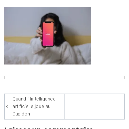
Navigation
Quand l’Iintelligence
de
artificielle joue au
l’article
Cupidon