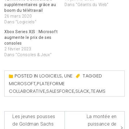
supplémentaires grâce au
Dans "Géants du Web"
boom du télétravail
26 mars 2020
Dans "Logiciels"
Xbox Series X|S : Microsoft
augmente le prix de ses
consoles
2 février 2023
Dans "Consoles & Jeux"
POSTED IN
LOGICIELS
,
UNE
TAGGED
MICROSOFT
,
PLATEFORME
COLLABORATIVE
,
SALESFORCE
,
SLACK
,
TEAMS
Navigation
Les jeunes pousses
La montée en
de
de Goldman Sachs
puissance de