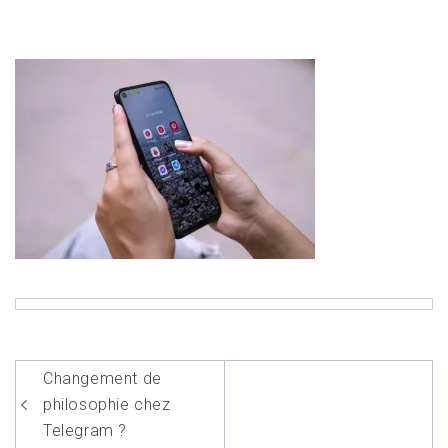
Navigation
Changement de
de
philosophie chez
l’article
Telegram ?